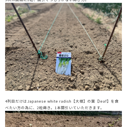
4列目だけはJapanese white radish【大根】の葉【leaf】を食
べたい方の為に、2粒蒔き。1本間引いていただきます。