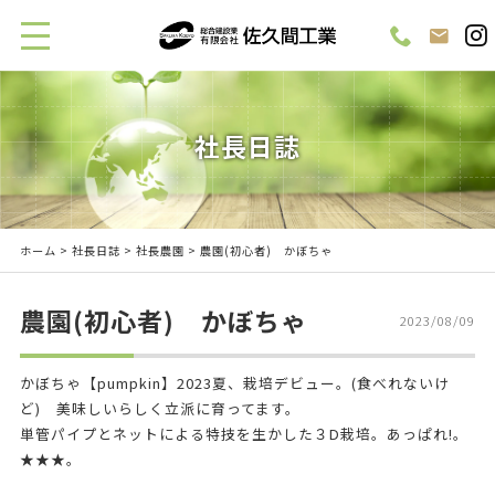
社長日誌
ホーム
>
社長日誌
>
社長農園
> 農園(初心者) かぼちゃ
農園(初心者) かぼちゃ
2023/08/09
かぼちゃ【pumpkin】2023夏、栽培デビュー。(食べれないけ
ど) 美味しいらしく立派に育ってます。
単管パイプとネットによる特技を生かした３D栽培。あっぱれ!。
★★★。