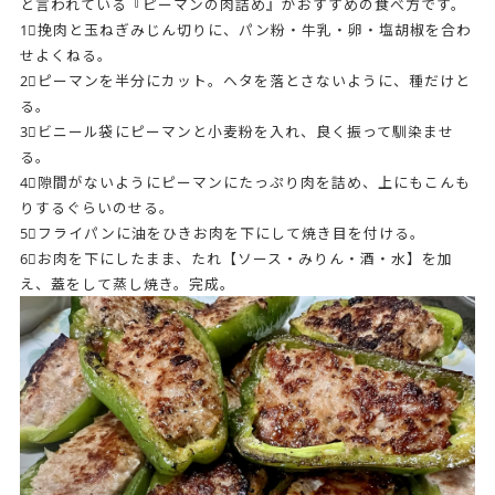
と言われている『ピーマンの肉詰め』がおすすめの食べ方です。
1⃣挽肉と玉ねぎみじん切りに、パン粉・牛乳・卵・塩胡椒を合わ
せよくねる。
2⃣ピーマンを半分にカット。ヘタを落とさないように、種だけと
る。
3⃣ビニール袋にピーマンと小麦粉を入れ、良く振って馴染ませ
る。
4⃣隙間がないようにピーマンにたっぷり肉を詰め、上にもこんも
りするぐらいのせる。
5⃣フライパンに油をひきお肉を下にして焼き目を付ける。
6⃣お肉を下にしたまま、たれ【ソース・みりん・酒・水】を加
え、蓋をして蒸し焼き。完成。