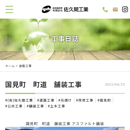
工事日誌
ホーム
> 道路工事
国見町 町道 舗装工事
2023/06/25
(有)佐久間工業
道路工事
元請け
改修工事
国見町
公共工事
舗装工事
土木工事
国見町 町道 舗装工事 アスファルト舗装