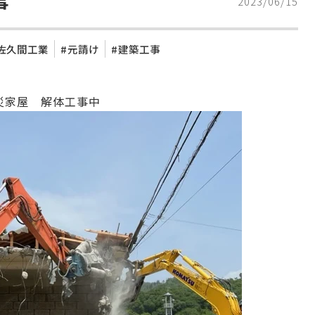
事
2023/06/15
)佐久間工業
元請け
建築工事
災家屋 解体工事中