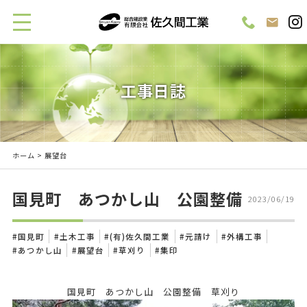
工事日誌
ホーム
> 展望台
国見町 あつかし山 公園整備
2023/06/19
国見町
土木工事
(有)佐久間工業
元請け
外構工事
あつかし山
展望台
草刈り
集印
国見町 あつかし山 公園整備 草刈り