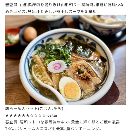
審査員: 山形県庁内を潜り抜け山形朝ラー初訪問｡細麺に背脂少な
めチョイス､貝出汁と優しい煮干しスープを朝補給。
朝らーめんセット(ごはん､生卵)
★★★★★★☆☆☆☆ 6star
審査員: 昭和レトロな雰囲気の中で､黄金に輝く卵とご飯の最高
TKG｡ボリューム＆コスパも最高､腹パンモーニング｡