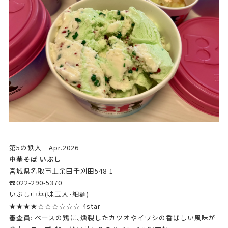
第5の鉄人 Apr.2026
中華そば いぶし
宮城県名取市上余田千刈田548-1
☎022-290-5370
いぶし中華(味玉入･細麺)
★★★★☆☆☆☆☆☆ 4star
審査員: ベースの鶏に､燻製したカツオやイワシの香ばしい風味が