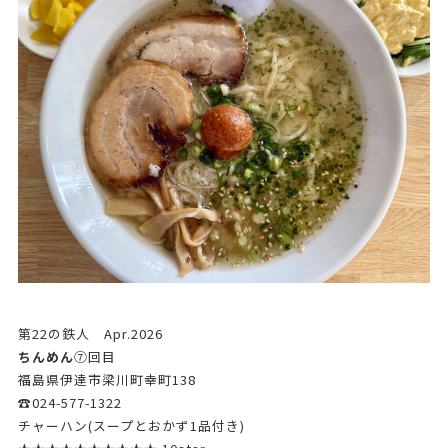
第22の鉄人 Apr.2026
ちんめん
➆回目
福島県伊達市梁川町幸町138
☎024-577-1322
チャーハン(スープとおかず1品付き)