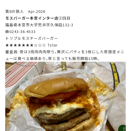
第8の鉄人 Apr.2026
モスバーガー本宮インター店
➁回目
福島県本宮市大字荒井字久保田132-3
☎0243-36-4533
トリプルモスチーズバーガー
★★★★★★★☆☆☆ 7star
審査員: 夜は3倍肉肉肉祭り｡贅沢にパティを3枚にした夜限定メニ
ューは食べる価値あり｡夜と言っても販売開始15時｡