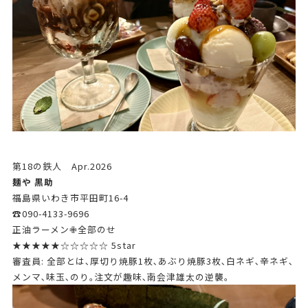
第18の鉄人 Apr.2026
麺や 黒助
福島県いわき市平田町16-4
☎090-4133-9696
正油ラーメン✙全部のせ
★★★★★☆☆☆☆☆ 5star
審査員: 全部とは､厚切り焼豚1枚､あぶり焼豚3枚､白ネギ､辛ネギ､
メンマ､味玉､のり｡注文が趣味､南会津雄太の逆襲｡