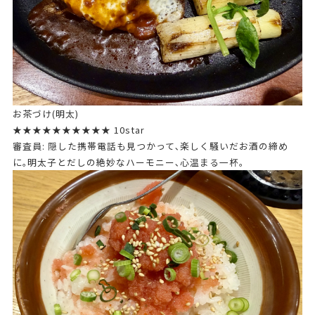
お茶づけ(明太)
★★★★★★★★★★ 10star
審査員: 隠した携帯電話も見つかって､楽しく騒いだお酒の締め
に｡明太子とだしの絶妙なハーモニー､心温まる一杯｡