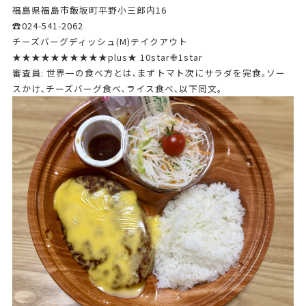
福島県福島市飯坂町平野小三郎内16
☎024-541-2062
チーズバーグディッシュ(M)テイクアウト
★★★★★★★★★★plus★ 10star✙1star
審査員: 世界一の食べ方とは､まずトマト次にサラダを完食｡ソー
スかけ､チーズバーグ食べ､ライス食べ､以下同文｡