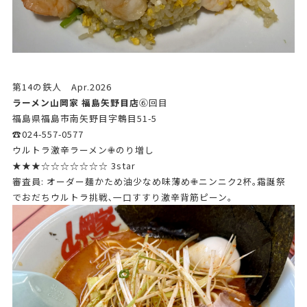
第14の鉄人 Apr.2026
ラーメン山岡家 福島矢野目店
➅回目
福島県福島市南矢野目字鵯目51-5
☎024-557-0577
ウルトラ激辛ラーメン✙のり増し
★★★☆☆☆☆☆☆☆ 3star
審査員: オーダー麺かため油少なめ味薄め✙ニンニク2杯｡霜誕祭
でおだちウルトラ挑戦､一口すすり激辛背筋ピーン｡