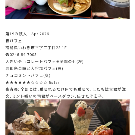
第19の鉄人 Apr.2026
夜パフェ
福島県いわき市平字二丁目23 1F
☎0246-84-7003
大きいチョコレートパフェ✙全部のせ(左)
五郎島金時と大谷塩パフェ(右)
チョコミントパフェ(奥)
★★★★★★☆☆☆☆ 6star
審査員: 全部とは､乗せれるだけ何でも乗せて｡またも雄太君が注
文､ミント嫌いの司君がペースダウン､任せたぞ宏子｡