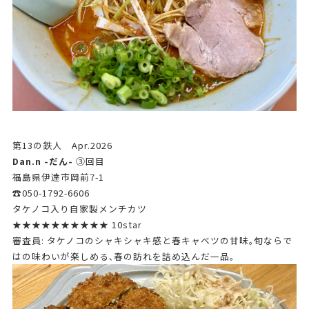
第13の鉄人 Apr.2026
Dan.n -だん-
➂回目
福島県伊達市岡前7-1
☎050-1792-6606
タケノコ入り自家製メンチカツ
★★★★★★★★★★ 10star
審査員: タケノコのシャキシャキ感と春キャベツの甘味｡旬ならで
はの味わいが楽しめる､春の訪れを詰め込んだ一品。