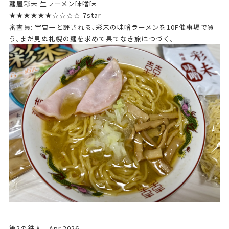
麵屋彩未 生ラーメン味噌味
★★★★★★☆☆☆☆ 7star
審査員: 宇宙一と評される､彩未の味噌ラーメンを10F催事場で買
う｡まだ見ぬ札幌の麺を求めて果てなき旅はつづく｡
第2の鉄人 Apr.2026