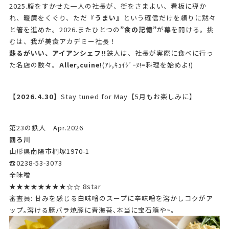
2025.腹をすかせた一人の社長が、街をさまよい、看板に導か
れ、暖簾をくぐり、ただ
『うまい』
という確信だけを頼りに黙々
と箸を進めた。2026.またひとつの
”食の記憶”
が幕を開ける。挑
むは、我が美食アカデミー社長！
蘇るがいい、アイアンシェフ!!
鉄人は、社長が実際に食べに行っ
た名店の数々。
Aller,cuine!
(ｱﾚ,ｷｭｲｼﾞｰﾇ!=料理を始めよ!)
【2026.4.30】
Stay tuned for May【5月もお楽しみに】
第23の鉄人 Apr.2026
囲ろ川
山形県南陽市椚塚1970-1
☎0238-53-3073
辛味噌
★★★★★★★★☆☆ 8star
審査員: 甘みを感じる白味噌のスープに辛味噌を溶かしコクがア
ップ｡溶ける豚バラ焼豚に青海苔､本当に宝石箱や~｡