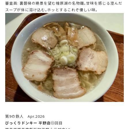
審査員: 裏磐梯の絶景を望む檜原湖の名物麺｡甘味を感じる澄んだ
スープが体に溶け込む｡ホッとするこれぞ優しい味｡
第9の鉄人 Apr.2026
びっくりドンキー 平野店
⑪回目