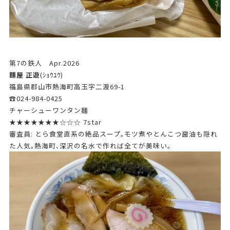
第7の鉄人 Apr.2026
麵屋 正遊
(ｼｮｳﾕｳ)
福島県郡山市熱海町高玉字二渡69-1
☎024-984-0425
チャーシューワンタン麺
★★★★★★★☆☆☆ 7star
審査員: とら食堂直系の絶品スープ｡モツ煮やとんこつ醤油も隠れ
た人気｡熱海町､深沢の名水で作れば全てが美味い｡