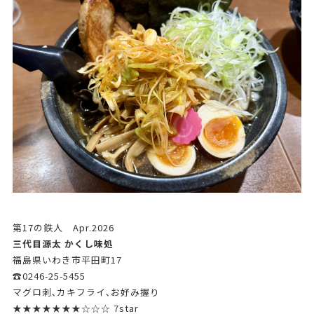
第17の鉄人 Apr.2026
三代目源太 かくし味処
福島県いわき市平田町17
☎0246-25-5455
マグロ刺､カキフライ､お好み握り
★★★★★★★☆☆☆ 7star