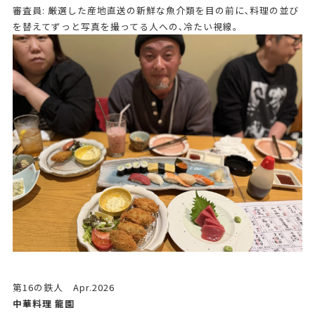
審査員: 厳選した産地直送の新鮮な魚介類を目の前に､料理の並び
を替えてずっと写真を撮ってる人への､冷たい視線｡
第16の鉄人 Apr.2026
中華料理 龍園