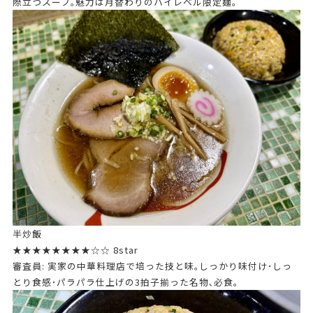
際立つスープ｡魅力は月替わりのハイレベル限定麺｡
半炒飯
★★★★★★★★☆☆ 8star
審査員: 実家の中華料理店で培った技と味｡しっかり味付け･しっ
とり食感･パラパラ仕上げの3拍子揃った名物､必食｡