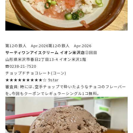
第12の鉄人 Apr.2026第12の鉄人 Apr.2026
サーティワンアイスクリーム イオン米沢店
➁回目
山形県米沢市春日2丁目13-4 イオン米沢1階
☎0238-21-7520
チョップドチョコレート(コーン)
★★★★★★★★★☆ 9star
審査員: 時には､空手チョップで砕いたようなチョコのフレーバー
を｡今回もクーポンでレギュラーシングル1コ無料｡