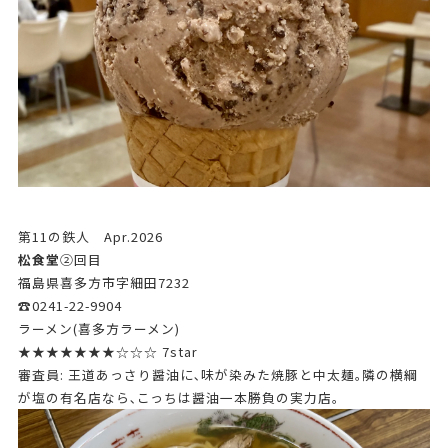
第11の鉄人 Apr.2026
松食堂
➁回目
福島県喜多方市字細田7232
☎0241-22-9904
ラーメン(喜多方ラーメン)
★★★★★★★☆☆☆ 7star
審査員: 王道あっさり醤油に､味が染みた焼豚と中太麺｡隣の横綱
が塩の有名店なら､こっちは醤油一本勝負の実力店｡