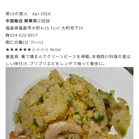
第15の鉄人 Apr.2026
中国飯店 精華苑
➁回目
福島県福島市大町4-15 ﾁｪﾝﾊﾞ大町地下1F
☎024-522-8317
蝦仁炒飯(ｴﾋﾞﾁｬｰﾊﾝ)
★★★★★★☆☆☆☆ 6star
審査員: 箸で摘まんでグリーンピースを移動｡本格四川料理の香ば
しい味付け､プリプリエビをレンゲで掬って豪快に｡