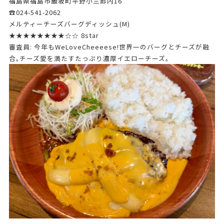
福島県福島市飯坂町平野小三郎内16
☎024-541-2062
メルティーチーズバーグディッシュ(M)
★★★★★★★★☆☆ 8star
審査員: 今年もWeLoveCheeeese!世界一のバーグとチーズが融
合｡チーズ愛を満たすたっぷり濃厚イエローチーズ｡