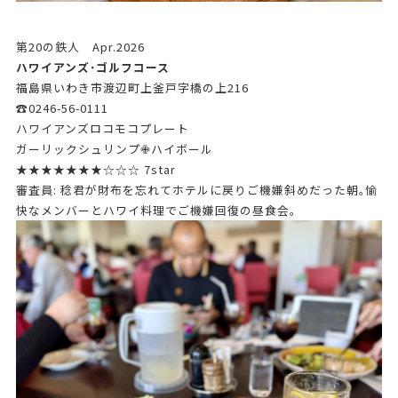
第20の鉄人 Apr.2026
ハワイアンズ･ゴルフコース
福島県いわき市渡辺町上釜戸字橋の上216
☎0246-56-0111
ハワイアンズロコモコプレート
ガーリックシュリンプ✙ハイボール
★★★★★★★☆☆☆ 7star
審査員: 稔君が財布を忘れてホテルに戻りご機嫌斜めだった朝｡愉
快なメンバーとハワイ料理でご機嫌回復の昼食会｡