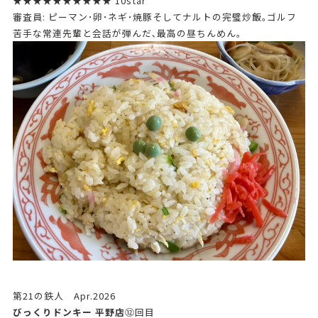
★★★★★★★★★★ 10star
審査員: ピーマン･卵･ネギ･焼豚そしてナルトの完璧炒飯｡ゴルフ
苦手な常連先輩と会話が弾んだ､最高の昼ちんめん。
第21の鉄人 Apr.2026
びっくりドンキー 平野店
⑫回目