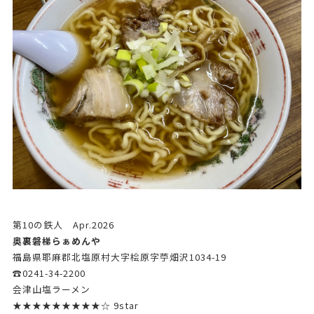
第10の鉄人 Apr.2026
奥裏磐梯らぁめんや
福島県耶麻郡北塩原村大字桧原字苧畑沢1034-19
☎0241-34-2200
会津山塩ラーメン
★★★★★★★★★☆ 9star