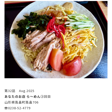
第32話 Aug.2025
あなたのお店 ら～めん
➂回目
山形県高畠町高畠706
☎0238-52-4779