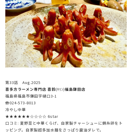
第33話 Aug.2025
喜多方ラーメン専門店 喜鈴
(ｷﾘﾝ)
福島鎌田店
福島県福島市鎌田字樋口3-1
☎024-573-8013
冷やし中華
★★★★★★☆☆☆☆ 6star
口コミ: 夏野菜と中華くらげ、自家製チャーシューに錦糸卵をト
ッピング。自家製超多加水麺をさっぱり醤油ダレで。