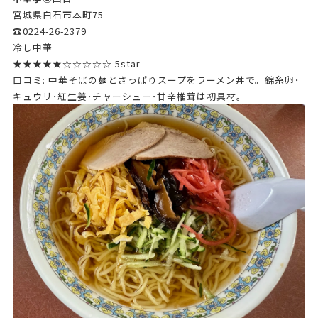
宮城県白石市本町75
☎0224-26-2379
冷し中華
★★★★★☆☆☆☆☆ 5star
口コミ: 中華そばの麺とさっぱりスープをラーメン丼で。錦糸卵･
キュウリ･紅生姜･チャーシュー･甘辛椎茸は初具材。