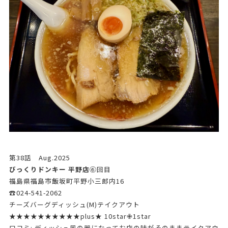
第38話 Aug.2025
びっくりドンキー 平野店
➅回目
福島県福島市飯坂町平野小三郎内16
☎024-541-2062
チーズバーグディッシュ(M)テイクアウト
★★★★★★★★★★plus★ 10star✙1star
口コミ: ディッシュ風の器になってお店の味がそのままテイクアウ