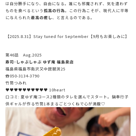
は自分勝手になり、自由になる。誰にも邪魔されず、気を遣わず
ものを食べるという
孤高の行為
。この行為こそが、現代人に平等
に与えられた
最高の癒し
、と言えるのである。
【2025.8.31】Stay tuned for September【9月もお楽しみに】
第46話 Aug.2025
寿司･しゃぶしゃぶ ゆず庵 福島泉店
福島県福島市南沢又中琵琶渕25
☎050-3134-3790
竹筒つみれ
♥♥♥♥♥♥♥♥♥♥ 10heart
口コミ: 夏ゆず庵コース2種類のタレを選んでスタート。鍋奉行子
供ギャルが作る竹筒1本まるごとつくねで心が満腹♡