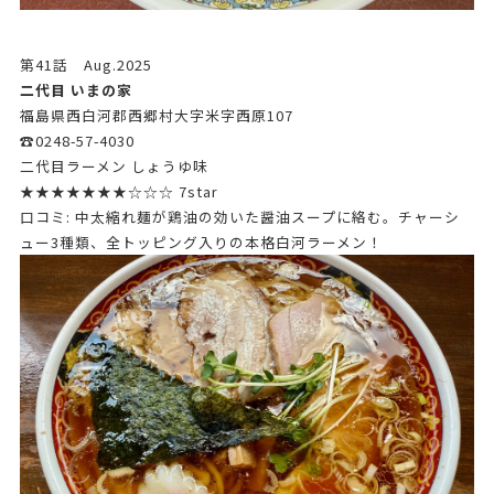
第41話 Aug.2025
二代目 いまの家
福島県西白河郡西郷村大字米字西原107
☎0248-57-4030
二代目ラーメン しょうゆ味
★★★★★★★☆☆☆ 7star
口コミ: 中太縮れ麺が鶏油の効いた醤油スープに絡む。チャーシ
ュー3種類、全トッピング入りの本格白河ラーメン！