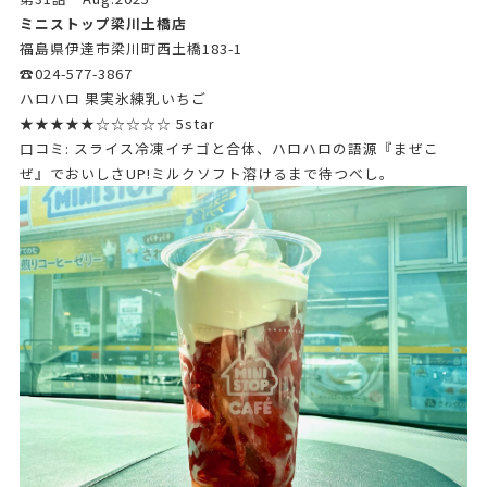
ミニストップ梁川土橋店
福島県伊達市梁川町西土橋183-1
☎024-577-3867
ハロハロ 果実氷練乳いちご
★★★★★☆☆☆☆☆ 5star
口コミ: スライス冷凍イチゴと合体、ハロハロの語源『まぜこ
ぜ』でおいしさUP!ミルクソフト溶けるまで待つべし。